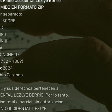
el Piano Occidental Lezlye Berrío
MIDO EN FORMATO ZIP
r separado:
LL SCORE
NO
ÍN I
N II
LA
OLONCHELO
732 - 1809)
:
2024
blo Cardona
al, y sus derechos pertenecen a
NTAL LEZLYE BERRÍO. Por lo tanto,
ón total o parcial sin autorización
IANO OCCIDENTAL LEZLYE