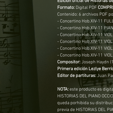
Edición oficial de Historias d
Formato:
Digital PDF
COMPRI
Contenido:
6 archivos PDF po
- Concertino Hob.XIV-11 FU
- Concertino Hob.XIV-11 PIA
- Concertino Hob.XIV-11 VIOL
- Concertino Hob.XIV-11 VIOLÍ
- Concertino Hob.XIV-11 VIO
- Concertino Hob.XIV-11 VI
Compositor:
Joseph Haydn (1
Primera edición Lezlye Berrío
Editor de partituras:
Juan Pa
NOTA:
este producto es digit
HISTORIAS DEL PIANO OCCIDE
queda porhibida su distribuci
previa de HISTORIAS DEL P