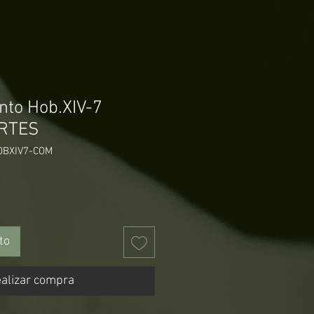
ento Hob.XIV-7
ARTES
OBXIV7-COM
Precio
to
alizar compra