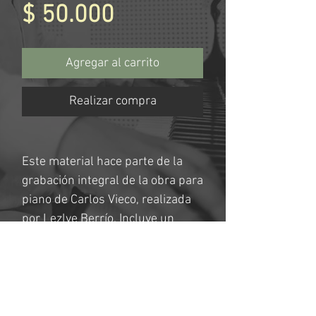
Precio
$ 50.000
Agregar al carrito
Realizar compra
Este material hace parte de la
grabación integral de la obra para
piano de Carlos Vieco, realizada
por Lezlye Berrío. Incluye un
documento digital con el enlace a
un concierto privado y las
partituras originales utilizadas en
la grabación: manuscritos y
primeras ediciones de los años