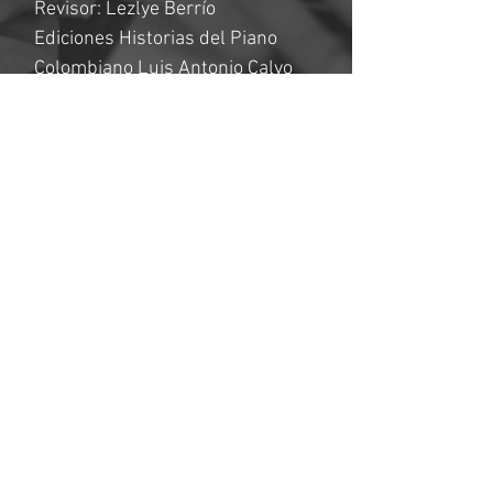
Revisor: Lezlye Berrío
Ediciones Historias del Piano
Colombiano Luis Antonio Calvo
Primera edición: agosto de 2022
Formato de archivo: PDF
Número de páginas: 15
ATENCIÓN
Prohibida la distribución total o
parcial de este archivo sin la
debida autorización de "Historias
del Piano Colombiano Lezlye
Berrío.