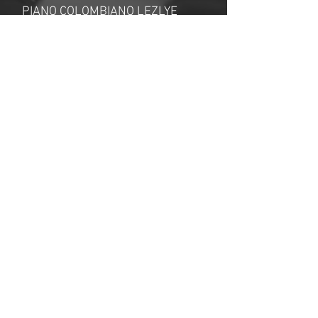
PIANO COLOMBIANO LEZLYE
BERRÍO
NOTA:
este producto es digital, y
sus derechos pertenecen a
HISTORIAS DEL PIANO
COLOMBIANO LEZLYE BERRÍO.
Por lo tanto, queda porhibida su
distribución total o parcial sin
autorización previa de HISTORIAS
DEL PIANO COLOMBIANO LEZLYE
BERRÍO.Una vez adquirido el
producto digital, éste estará
disponible para su descarga por
un período de 30 días.