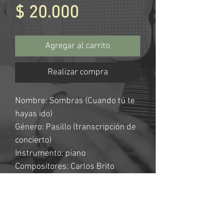
Precio
$ 20.000
Agregar al carrito
Realizar compra
Nombre: Sombras (Cuando tú te
hayas ido)
Género: Pasillo (transcripción de
concierto)
Instrumento: piano
Compositores: Carlos Brito
Benavides (Ecuador, 1891 –
1943), Lezlye Berrío (Itagüí -
Colombia, 1 de marzo de 1984)