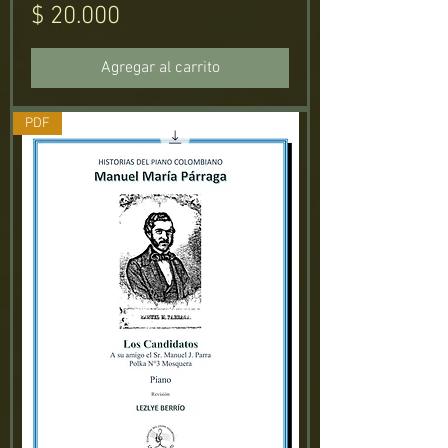
Precio
$ 20.000
Agregar al carrito
PDF