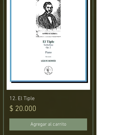
12. El Tiple
Precio
$ 20.000
Agregar al carrito