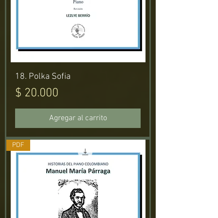
18. Polka Sofia
Precio
$ 20.000
Agregar al carrito
PDF