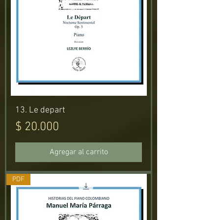
13. Le depart
Precio
$ 20.000
Agregar al carrito
PDF