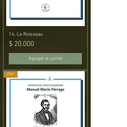
14. Le Roisseau
Precio
$ 20.000
Agregar al carrito
PDF